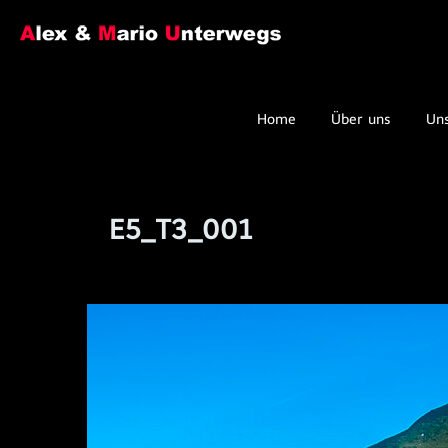
Home
Über uns
Un
E5_T3_001