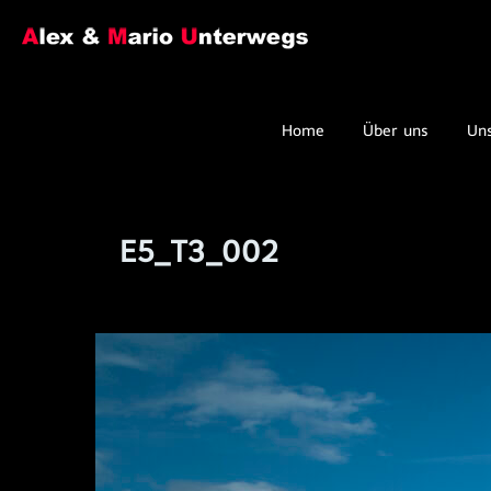
Home
Über uns
Un
E5_T3_002