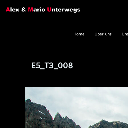
Home
Über uns
Un
E5_T3_008