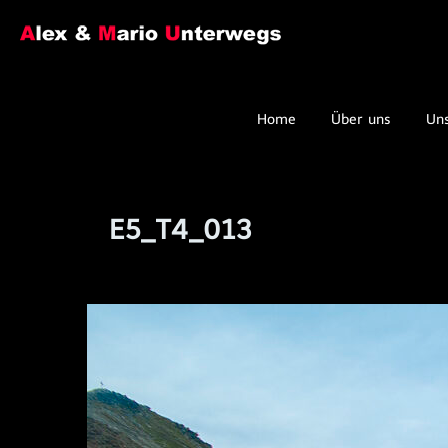
Home
Über uns
Un
E5_T4_013