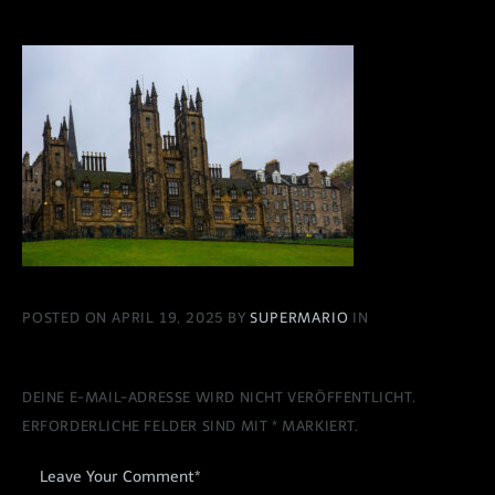
POSTED ON APRIL 19, 2025 BY
SUPERMARIO
IN
DEINE E-MAIL-ADRESSE WIRD NICHT VERÖFFENTLICHT.
ERFORDERLICHE FELDER SIND MIT
*
MARKIERT.