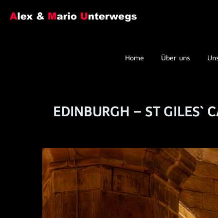
Home
Über uns
Un
EDINBURGH – ST GILES` 