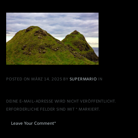
POSTED ON MÄRZ 14, 2025 BY
SUPERMARIO
IN
DEINE E-MAIL-ADRESSE WIRD NICHT VERÖFFENTLICHT.
ERFORDERLICHE FELDER SIND MIT
*
MARKIERT.