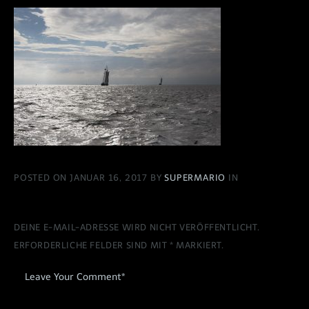
POSTED ON JANUAR 16, 2017 BY
SUPERMARIO
IN
DEINE E-MAIL-ADRESSE WIRD NICHT VERÖFFENTLICHT.
ERFORDERLICHE FELDER SIND MIT
*
MARKIERT.